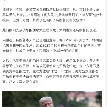
海叔不得不说，正逢英国首相斯塔默访华期间，从北京到上海，单
单从天气上来说，“寒雨连江夜入吴”的斯塔默受到了上海方面的热情
接待。但另一方面，其应该也听闻了特朗普的相关酸话！
此前刚刚完成访华的加拿大总理卡尼，大约也知道特朗普的说法。
问题在于特朗普本人早已自顾自宣布，将于2026年4月访华。特朗普
也想着和中国做生意。比如2025年10月在韩国釜山举行的中美元首
会晤上，达成了中美在关税问题上“休战一年”的共识。
之后，尽管美国方面仍时常高举关税大棒，但总体上来说，美方无
非想通过关税手段，来达成更赚便宜的贸易之约定。但中方并不是
供美方宰割的羔羊。在双方达成“休战一年”之际，美方当然准备着一
年后拥有更多谈条件的资本，而中方当然也在寻求在相关领域有突
破。总之，双方都在攥劲！