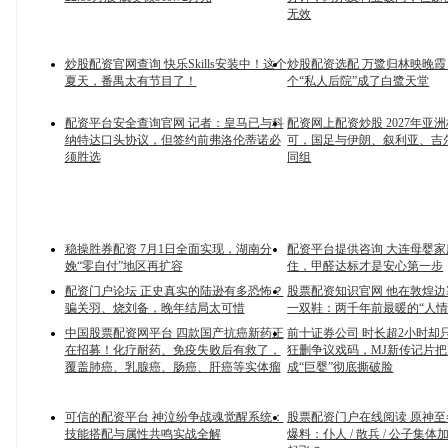
无效
炒股配资官网查询 快乐Skills安装中！这个
炒股配资选配 万鹭归林映晚
夏天，番禺太有节目了！
个“私人后院”成了白鹭天堂
配资平台安全查询官网 记者：皇马已与科
配资网上配资炒股 2027年亚
纳特达口头协议，但签约前弗洛伦蒂诺必
可，国足与伊朗、叙利亚、吉
须胜选
同组
稳操胜券配资 7月1日全面实现，湖南分
配资平台提供咨询 大连母婴
娩“零自付”地区再扩容
住，甲醛达标才是安心第一步
配资门户论坛 正史真实的陆逊有多恐怖？
股票配资知识官网 他在敦煌
骗关羽、烧刘备，晚年结局太可惜
一双鞋：两千年前最暖的“人情
中国股票配资网平台 四款国产抗癌新药正
前十证券公司 时长超2小时却只
在招募！化疗耐药、免疫失败后有救了，
狂删争议戏码，MJ新传记片
覆盖肺癌、乳腺癌、肠癌、肝癌等实体瘤
成“巨婴”彻底撕破脸
可信的配资平台 神泣纷争战魂觉醒系统：
股票配资门户在线阅读 原神
技能搭配与属性共鸣实战全解
爆料：仆人 / 散兵 / 公子集