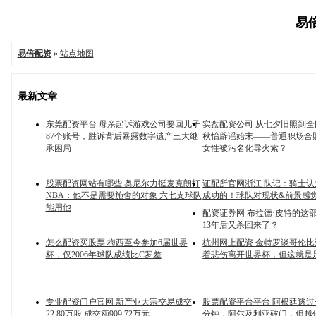
易倍
易倍配资
»
站点地图
最新文章
东莞配资平台 母亲起诉游戏公司要回儿子
实盘配资公司 从七夕旧照到
87个账号，胜诉背后暴露数字遗产三大继
秋怡辟谣始末——普通职场合
承困局
女性被污名化导火索？
股票配资网站有哪些 奥尼尔力挺麦克朗打
证配所官网浙江 队记：骑士
NBA：他不是需要施舍的对象 六七支球队
成功的！球队对现状&前景感觉
能用他
配资证券网 布拉德·皮特的这
13年后又杀回来了？
怎么配资买股票 梅西至今参加6届世界
杭州网上配资 金特罗谈哥伦
杯，仅2006年球队成绩比C罗差
着悲伤离开世界杯，但这就是
专业配资门户官网 新产业大宗交易成交
股票配资平台平台 阿根廷逃过
22.80万股 成交额909.72万元
分钟，阿尔及利亚破门，但越