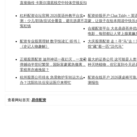
直接抛传 卡斯尔溜底线空中转体空接反扣
杠杆配资论坛官网 2026英语外教平台实
配资炒股开户 Chat Tiddy +
测：少儿/职场/应试全覆盖，避坑选课不花
蒙，让孩子在绘本阅读中快乐
冤枉钱
合规配资平台 大名鼎鼎苍井优
电影，每部都让人肾上腺素飙
配资专业股票理财 数字悦读汇·听书丨
大庆股票配资 走！寻“马”去
《史记人物趣解》
馆“藏”着一匹“汉代马”
正规股票配资 迪拜神话一夜幻灭，一发导
最大的证券公司 这可能是人
弹撼动半世纪繁荣，国际富豪紧急撤离，
种灭绝植物，但它直到今天还
零税率亦难挽留？
杭州股票公司排名 急需救护车转运怎么
配资在线开户 2026课桌椅可
办？沈阳玖玖伍安运医疗来帮忙
测报告
查看网站首页:
易倍配资