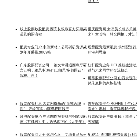
起飞？
线上股票炒股配资 西安长恨歌官方买票渠
重庆配资网 女演员长相多关
道及购票流程
来》章若楠、林允同框，才知
配资专业门户 中伟新材：公司磷矿资源规
现货配资最新消息 场外配资
划年开采量280万吨
的审判思路
广东股票配资公司 一篇文章讲透西班牙语
杠杆配资业务 UCL准新生活
言证明：雅思/托福/PTE/朗思/多邻国认可
过与未来同学的交流机会！
院校汇总！
可靠股票配资公司 山西发现
孙朱胤杊的家族墓地
股票配资利息 古装剧选角的“血统合理
东莞配资平台 央8开播！年代
性”，严屹宽实力演绎权臣魏严
春来》定档，看完阵容我想说
炒股配资技巧 在晋图馆员乔林的钢笔淡彩
股票配资开户费用 民间故事
画《万佛殿》中，遇见真正的《太平年》
穷家郎
股票配资网大全 这怎么玩！文班亚马顺下
配资114查询网 校招资讯 | 3月