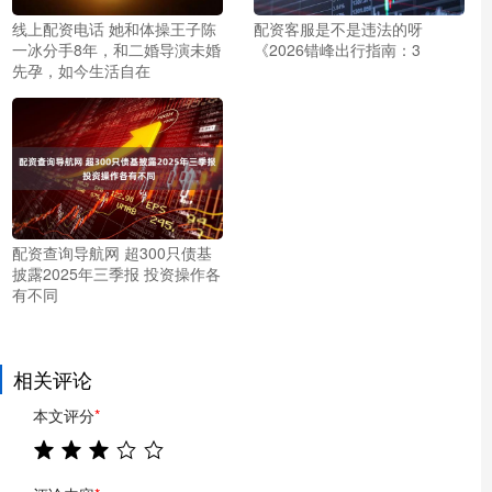
线上配资电话 她和体操王子陈
配资客服是不是违法的呀
一冰分手8年，和二婚导演未婚
《2026错峰出行指南：3
先孕，如今生活自在
配资查询导航网 超300只债基
披露2025年三季报 投资操作各
有不同
相关评论
本文评分
*