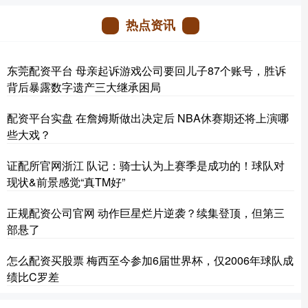
热点资讯
东莞配资平台 母亲起诉游戏公司要回儿子87个账号，胜诉
背后暴露数字遗产三大继承困局
配资平台实盘 在詹姆斯做出决定后 NBA休赛期还将上演哪
些大戏？
证配所官网浙江 队记：骑士认为上赛季是成功的！球队对
现状&前景感觉“真TM好”
正规配资公司官网 动作巨星烂片逆袭？续集登顶，但第三
部悬了
怎么配资买股票 梅西至今参加6届世界杯，仅2006年球队成
绩比C罗差