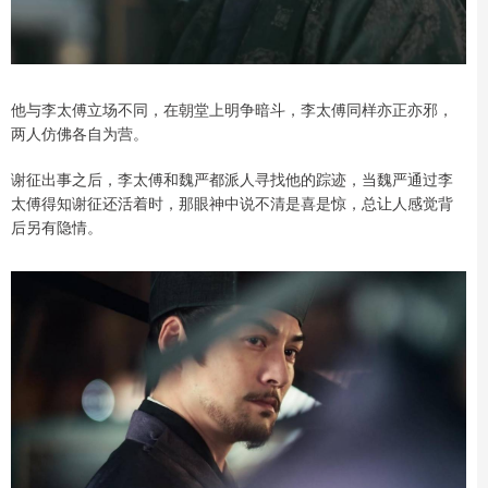
他与李太傅立场不同，在朝堂上明争暗斗，李太傅同样亦正亦邪，
两人仿佛各自为营。
谢征出事之后，李太傅和魏严都派人寻找他的踪迹，当魏严通过李
太傅得知谢征还活着时，那眼神中说不清是喜是惊，总让人感觉背
后另有隐情。