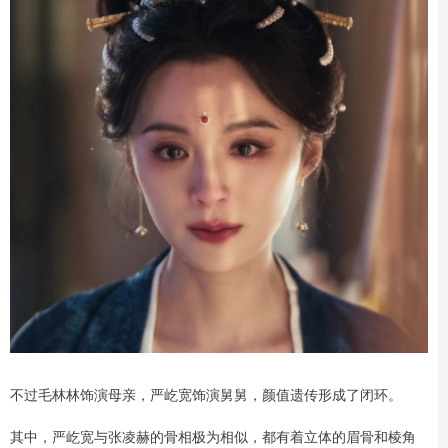
不过毛林林饰演母亲，严屹宽饰演舅舅，颜值遗传形成了闭环。
其中，严屹宽与张凌赫的骨相极为相似，都有着立体的眉骨和棱角