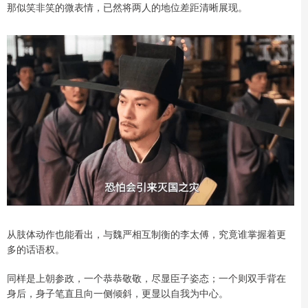
那似笑非笑的微表情，已然将两人的地位差距清晰展现。
从肢体动作也能看出，与魏严相互制衡的李太傅，究竟谁掌握着更
多的话语权。
同样是上朝参政，一个恭恭敬敬，尽显臣子姿态；一个则双手背在
身后，身子笔直且向一侧倾斜，更显以自我为中心。