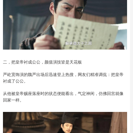
二，把皇帝衬成公公，颜值演技皆是天花板
严屹宽饰演的魏严出场后迅速登上热搜，网友们精准调侃：把皇帝
衬成了公公。
从他被皇帝赐座落座时的状态便能看出，气定神闲，仿佛回宫就像
回家一样。