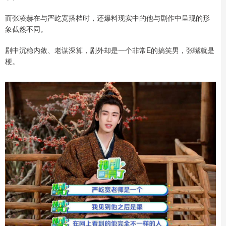
而张凌赫在与严屹宽搭档时，还爆料现实中的他与剧作中呈现的形
象截然不同。
剧中沉稳内敛、老谋深算，剧外却是一个非常E的搞笑男，张嘴就是
梗。