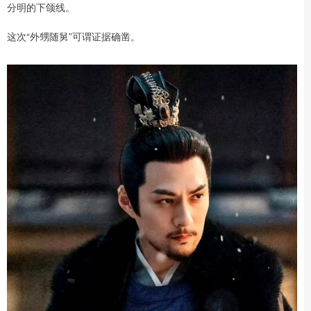
分明的下颌线。
这次“外甥随舅”可谓证据确凿。