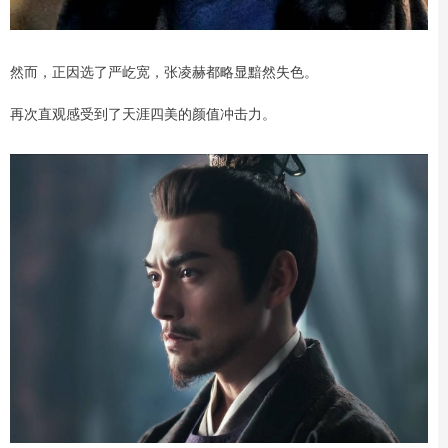
然而，正因选了严屹宽，张凌赫都略显黯然失色。
再次直观感受到了天涯四美的颜值冲击力。