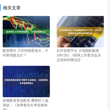
相关文章
配资网可 只许特朗普放火，不
杠杆炒股平台 大地国际集团
许斯塔默点灯？
(08130)：GEM上市委员会决
定维持停牌决定
炒股配资首选配资 懋勤轩三迤
掌故：《张希鲁先生考堂狼铜
洗》