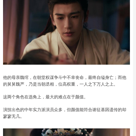
他的母亲魏绾，在朝堂权谋争斗中不幸丧命，最终自缢身亡；而他
的舅舅魏严，乃是当朝丞相，位高权重，一人之下万人之上。
这两个角色在选角上，最大的难点在于颜值。
演技出色的中年实力派演员众多，但颜值能符合谢征基因遗传的却
寥寥无几。