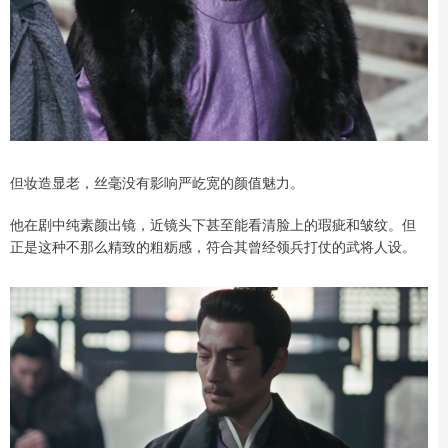
但妆造显老，丝毫没有影响严屹宽的颜值魅力。
他在剧中纯素颜出镜，近镜头下甚至能看清脸上的瑕疵和皱纹。但
正是这种不那么精致的粗粝感，符合其曾经领兵打仗的武将人设。