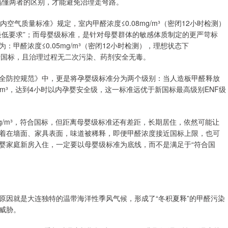
，搞懂两者的区别，才能避免治理走弯路。
《室内空气质量标准》规定，室内甲醛浓度≤0.08mg/m³（密闭12小时检测）
最低要求”；而母婴级标准，是针对母婴群体的敏感体质制定的更严苛标
甲醛浓度≤0.05mg/m³（密闭12小时检测），理想状态下
需低于国标，且治理过程无二次污染、药剂安全无毒。
全防控规范》中，更是将孕婴级标准分为两个级别：当人造板甲醛释放
24mg/m³，达到4小时以内孕婴安全级，这一标准远优于新国标最高级别ENF级
g/m³，符合国标，但距离母婴级标准还有差距，长期居住，依然可能让
着在墙面、家具表面，味道被稀释，即便甲醛浓度接近国标上限，也可
婴家庭新房入住，一定要以母婴级标准为底线，而不是满足于“符合国
原因就是大连独特的温带海洋性季风气候，形成了“冬积夏释”的甲醛污染
威胁。