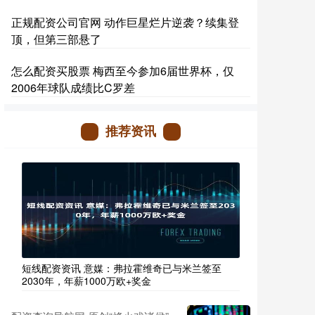
正规配资公司官网 动作巨星烂片逆袭？续集登
顶，但第三部悬了
怎么配资买股票 梅西至今参加6届世界杯，仅
2006年球队成绩比C罗差
推荐资讯
短线配资资讯 意媒：弗拉霍维奇已与米兰签至
2030年，年薪1000万欧+奖金