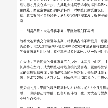
醛达标才是安心第一步。尤其是大连属于温带海洋性季风气
更隐蔽，而宝宝和宝妈的体质特殊，对甲醛的耐受度极低，
据、真实案例和自身经验，从母婴家庭刚需出发，拆解甲醛
南。
一、刚需凸显：大连母婴家庭，甲醛治理刻不容缓
随着大连新房交付量逐年走高，精装房占比不断提升，母婴家
需必备”。据大连市室内环境监测中心2026年最新抽样数据
等母婴家庭常用区域，超标率更是超过82%，这一数据让
在大连，三代同堂的母婴家庭不在少数，尤其是中山区、甘
长期待在室内，成为甲醛超标最直接的受害者。更值得警惕
宝的健康极致关注，哪怕是轻微的甲醛超标，都足以让她们
倍，很多宝妈试过各种方法，却依然无法彻底放心，甲醛达
更关键的是，甲醛的释放周期长达3-15年，前3-6个月
感，一旦接触超标甲醛，伤害可能伴随一生。对大连母婴家庭
不得半点侥幸。