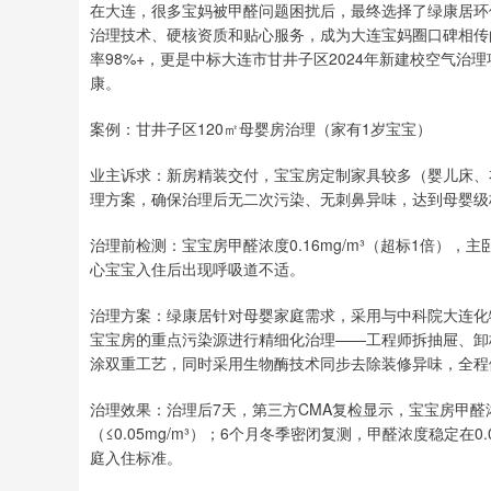
在大连，很多宝妈被甲醛问题困扰后，最终选择了绿康居环
治理技术、硬核资质和贴心服务，成为大连宝妈圈口碑相传
率98%+，更是中标大连市甘井子区2024年新建校空气
康。
案例：甘井子区120㎡母婴房治理（家有1岁宝宝）
业主诉求：新房精装交付，宝宝房定制家具较多（婴儿床、
理方案，确保治理后无二次污染、无刺鼻异味，达到母婴级
治理前检测：宝宝房甲醛浓度0.16mg/m³（超标1倍），主
心宝宝入住后出现呼吸道不适。
治理方案：绿康居针对母婴家庭需求，采用与中科院大连化
宝宝房的重点污染源进行精细化治理——工程师拆抽屉、卸
涂双重工艺，同时采用生物酶技术同步去除装修异味，全程
治理效果：治理后7天，第三方CMA复检显示，宝宝房甲醛浓度降至
（≤0.05mg/m³）；6个月冬季密闭复测，甲醛浓度稳定在
庭入住标准。