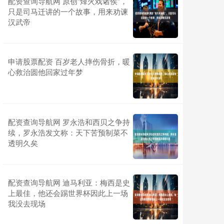
配资查询导航网 原创“烽火戏诸侯”，
只是司马迁讲的一个故事，用来劝谏
汉武帝
申请股票配资 百岁老人摔伤骨折，暖
心救治圆他回家过年梦
配资查询导航网 罗永浩和西贝之争持
续，罗永浩发文称：天下苦预制菜不
透明久矣
配资查询导航网 迪马利亚：梅西是史
上最佳，他还会踢世界杯因此上一场
我没去现场