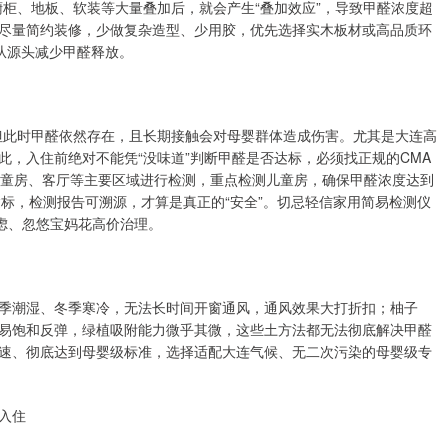
柜、地板、软装等大量叠加后，就会产生“叠加效应”，导致甲醛浓度超
尽量简约装修，少做复杂造型、少用胶，优先选择实木板材或高品质环
从源头减少甲醛释放。
味，但此时甲醛依然存在，且长期接触会对母婴群体造成伤害。尤其是大连高
，入住前绝对不能凭“没味道”判断甲醛是否达标，必须找正规的CMA
儿童房、客厅等主要区域进行检测，重点检测儿童房，确保甲醛浓度达到
体也达标，检测报告可溯源，才算是真正的“安全”。切忌轻信家用简易检测仪
虑、忽悠宝妈花高价治理。
季潮湿、冬季寒冷，无法长时间开窗通风，通风效果大打折扣；柚子
易饱和反弹，绿植吸附能力微乎其微，这些土方法都无法彻底解决甲醛
速、彻底达到母婴级标准，选择适配大连气候、无二次污染的母婴级专
入住