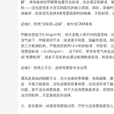
醛”，单块板材的甲醛释放量符合标准，但全屋定制家具、橱
标——这也是很多大连宝妈踩坑的核心原因。因此，装修时
保板材，软装优先选择A类母婴级面料的棉麻、天然材质，
必做2：拒绝“没味道=达标”，做专业CMA复检
甲醛浓度低于0.3mg/m³时，绝大多数人闻不到明显异
湿气候下，甲醛易溶于水，味道更不明显，隐蔽性更强。因此
第三方检测机构，严格按照密闭12小时的标准，对卧室、
母婴级标准（≤0.05mg/m³），且TVOC、苯等有害气
或“免费检测”，很多不良机构会通过检测数据造假，制造焦
必做3：拒绝土方法，选择母婴级专业治理
通风是基础的除醛方法，但大连春秋季雾霾、海风频繁，夏
皮、洋葱只能遮味，活性炭吸附容量有限，在高湿环境下极
问题，更不适合母婴家庭。对于大连母婴家庭来说，若想快
业治理机构，才是最稳妥的选择。
六、真实案例：绿康居母婴级治理，守护大连母婴家庭安心