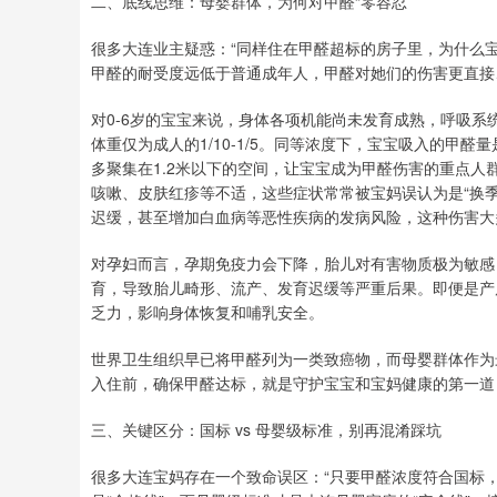
二、底线思维：母婴群体，为何对甲醛“零容忍”
很多大连业主疑惑：“同样住在甲醛超标的房子里，为什么
甲醛的耐受度远低于普通成年人，甲醛对她们的伤害更直接
对0-6岁的宝宝来说，身体各项机能尚未发育成熟，呼吸系
体重仅为成人的1/10-1/5。同等浓度下，宝宝吸入的甲
多聚集在1.2米以下的空间，让宝宝成为甲醛伤害的重点
咳嗽、皮肤红疹等不适，这些症状常常被宝妈误认为是“换
迟缓，甚至增加白血病等恶性疾病的发病风险，这种伤害大
对孕妇而言，孕期免疫力会下降，胎儿对有害物质极为敏感
育，导致胎儿畸形、流产、发育迟缓等严重后果。即便是产
乏力，影响身体恢复和哺乳安全。
世界卫生组织早已将甲醛列为一类致癌物，而母婴群体作为
入住前，确保甲醛达标，就是守护宝宝和宝妈健康的第一道
三、关键区分：国标 vs 母婴级标准，别再混淆踩坑
很多大连宝妈存在一个致命误区：“只要甲醛浓度符合国标