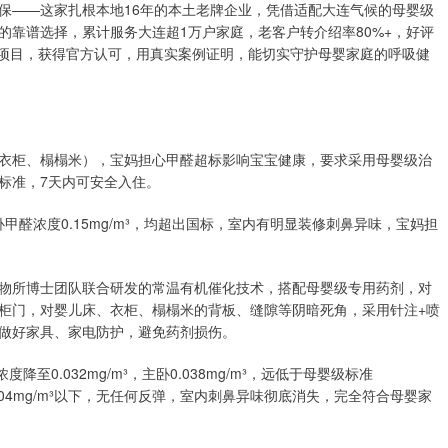
保——这家扎根本地16年的本土老牌企业，凭借适配大连气候的母婴级
的靠谱选择，累计服务大连超1万户家庭，老客户转介绍率80%+，好评
治理项目，获得官方认可，用真实案例证明，能切实守护母婴家庭的呼吸健
衣柜、榻榻米），宝妈担心甲醛超标影响宝宝健康，要求采用母婴级治
标准，7天内可安全入住。
卧甲醛浓度0.15mg/m³，均超出国标，室内有明显装修刺鼻异味，宝妈担
物所博士团队联合研发的常温有机催化技术，搭配母婴级专用药剂，对
柜门，对婴儿床、衣柜、榻榻米的背板、缝隙等阴暗死角，采用针注+喷
做好家具、家电防护，避免药剂损伤。
0.032mg/m³，主卧0.038mg/m³，远低于母婴级标准
0.04mg/m³以下，无任何反弹，室内刺鼻异味彻底消失，完全符合母婴家