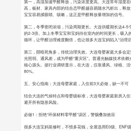
第一，高湿加速甲醛释放，污染浓度更高。大连常年湿度在60
高，板材、家具内部的结合态甲醛越容易随水汽析出，释放量
宝宝容易揉眼睛、咳嗽，这正是甲醛释放量增加的信号。
第二，冬季密闭浓缩，污染周期更长。大连供暖期长达4-
的2-3倍。加上冬季宝宝和宝妈待在室内的时间更长，吸入
循环，让甲醛治理难度翻倍，也让很多大连宝妈陷入“治理后
第三，阴暗死角多，传统治理失效。大连母婴家庭大多会定
光照弱、通风差，成为甲醛“重灾区”。普通光触媒技术依
核心源头。据行业调研显示，在大连，仅靠通风、绿植、活
80%。
五、安心指南：大连母婴家庭，入住前3大必做，缺一不可
结合大连的气候特点和母婴级标准，大连母婴家庭新房入住
避开所有隐形风险。
必做1：拒绝“环保材料零甲醛”误区，警惕叠加效应
很多大连宝妈装修时，不惜多花钱，全屋选用E0级、ENF