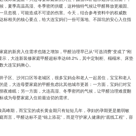
候，夏季高温高湿、冬季密闭供暖，这种独特气候让甲醛释放更顽固、
一旦忽视，可能造成不可逆的伤害。今天，结合参考资料中的权威数
达标相关的核心要点，给大连宝妈们一份可落地、不踩坑的安心入住指
庭的新房入住需求也随之增加，甲醛治理早已从“可选消费”变成了“刚
显示，大连新装修家庭甲醛超标率达68.2%，其中定制柜、榻榻米、床垫
无数大连宝妈揪心。
井子区、沙河口区等老城区，很多宝妈会和老人一起居住，宝宝和老人
的是，大连母婴家庭的甲醛焦虑比其他城市更甚：一方面，宝妈们对宝
彻夜难眠；另一方面，大连高湿、冬季密闭的气候，让甲醛治理难度翻
标成为母婴家庭入住前最迫切的需求。
是释放高峰期，而宝宝的成长黄金期只有短短几年，孕妇的孕期更是脆弱敏
而言，甲醛达标不是“锦上添花”，而是守护家人健康的“底线工程”，容