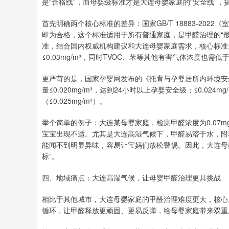
是“合格线”，而母婴级标准才是大连母婴家庭的“安全线”
首先明确两个核心标准的差异：国家GB/T 18883-2022
即为合格，这个标准适用于所有普通家庭，是甲醛治理的“
准，结合国内权威机构建议和大连母婴家庭需求，核心标准为：
≤0.03mg/m³，同时TVOC、苯等其他有害气体浓度也
更严苛的是，国家孕婴网发布的《托育与孕婴居所内环境安
量≤0.020mg/m³，达到24小时以上孕婴安全级；≤0.0
（≤0.025mg/m³）。
举个简单的例子：大连某母婴家庭，检测甲醛浓度为0.07m
宝宝出现不适。尤其是大连高湿气候下，甲醛易溶于水，附
能闻不到明显异味，容易让宝妈们放松警惕。因此，大连母
标”。
四、地域痛点：大连高湿气候，让母婴甲醛治理更具挑战
相比于其他城市，大连母婴家庭的甲醛治理难度更大，核心
循环，让甲醛释放更顽固、更易反弹，给母婴家庭带来双重