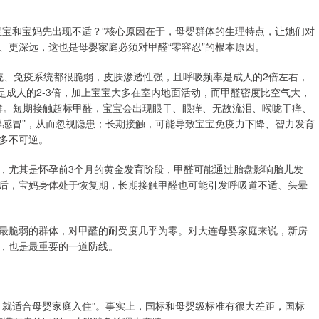
宝宝和宝妈先出现不适？”核心原因在于，母婴群体的生理特点，让她们对
、更深远，这也是母婴家庭必须对甲醛“零容忍”的根本原因。
统、免疫系统都很脆弱，皮肤渗透性强，且呼吸频率是成人的2倍左右，
醛量是成人的2-3倍，加上宝宝大多在室内地面活动，而甲醛密度比空气大，
人群。短期接触超标甲醛，宝宝会出现眼干、眼痒、无故流泪、喉咙干痒、
季感冒”，从而忽视隐患；长期接触，可能导致宝宝免疫力下降、智力发育
多不可逆。
，尤其是怀孕前3个月的黄金发育阶段，甲醛可能通过胎盘影响胎儿发
后，宝妈身体处于恢复期，长期接触甲醛也可能引发呼吸道不适、头晕
最脆弱的群体，对甲醛的耐受度几乎为零。对大连母婴家庭来说，新房
，也是最重要的一道防线。
，就适合母婴家庭入住”。事实上，国标和母婴级标准有很大差距，国标