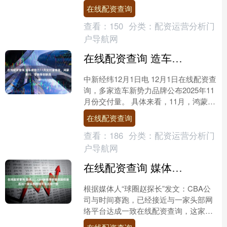
街道，如今还能为保护街道的系统供
在线配资查询
电。韩国蔚山国立科学技术研....
查看：
150
分类：
配资运营分析门
户导航网
在线配资查询 造车新势力11月交付量普涨，鸿蒙智行、零跑等创新高
中新经纬12月1日电 12月1日在线配资查
询，多家造车新势力品牌公布2025年11
月份交付量。 具体来看，11月，鸿蒙智
行全系交付新车81864台，同比增长
在线配资查询
89....
查看：
186
分类：
配资运营分析门
户导航网
在线配资查询 媒体人：CBA新赛季新媒体版权接近与一家头部网络平台达成一致
根据媒体人“球圈赵探长”发文：CBA公
司与时间赛跑，已经接近与一家头部网
络平台达成一致在线配资查询，这家平
台有可能历史性首次直播CBA联赛赛