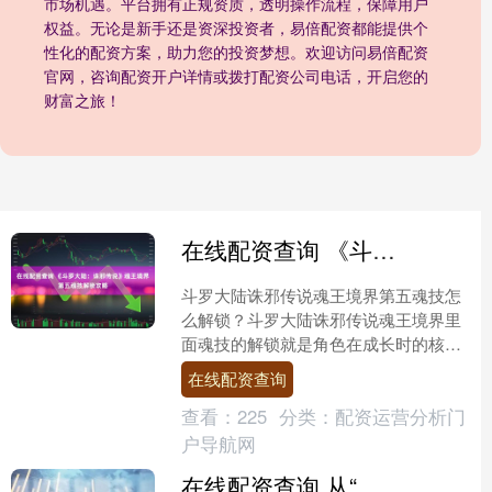
市场机遇。平台拥有正规资质，透明操作流程，保障用户
权益。无论是新手还是资深投资者，易倍配资都能提供个
性化的配资方案，助力您的投资梦想。欢迎访问易倍配资
官网，咨询配资开户详情或拨打配资公司电话，开启您的
财富之旅！
在线配资查询 《斗罗大陆：诛邪传说》魂王境界第五魂技解锁攻略
斗罗大陆诛邪传说魂王境界第五魂技怎
么解锁？斗罗大陆诛邪传说魂王境界里
面魂技的解锁就是角色在成长时的核
心，而其中比较关键的就是第五魂技。
在线配资查询
玩家一旦在解锁之后，角色的....
查看：
225
分类：
配资运营分析门
户导航网
在线配资查询 从“规模竞争”向“质量竞争”跨越 磷酸铁锂龙头企业纷纷提价