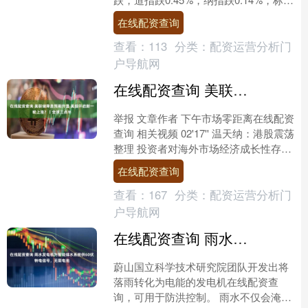
500指数跌0.35%。 大型科技股涨....
在线配资查询
查看：
113
分类：
配资运营分析门
户导航网
在线配资查询 美联储降息预期升温 美股开启新一轮上涨？丨全球三点半
举报 文章作者 下午市场零距离在线配资
查询 相关视频 02'17'' 温天纳：港股震荡
整理 投资者对海外市场经济成长性存疑
53 03-....
在线配资查询
查看：
167
分类：
配资运营分析门
户导航网
在线配资查询 雨水发电机为智能排水系统供60伏特电信号，无需电池
蔚山国立科学技术研究院团队开发出将
落雨转化为电能的发电机在线配资查
询，可用于防洪控制。 雨水不仅会淹没