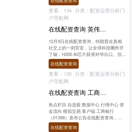
在线配资查询
事。 具体原文如下：....
查看：
134
分类：
配资运营分析门
户导航网
在线配资查询 英伟达H200获准入华，不是松绑，而是特朗普给中国设的新陷阱
12月9日在线配资查询，特朗普在真相
社交上的一则官宣，让全球科技圈炸开
了锅：H200 AI芯片获准对华出口。但先
别忙着欢呼“芯片禁令松绑”，这场看似
在线配资查询
放宽的贸易许....
查看：
135
分类：
配资运营分析门
户导航网
在线配资查询 工商银行将于2026年1月26日派发中期股息每10股1.414元
热点栏目 自选股 数据中心 行情中心 资
金流向 模拟交易 客户端 工商银行
（01398）发布公告在线配资查询，该
公司将于2026年1月26日派发中期股息
在线配资查询
每10股....