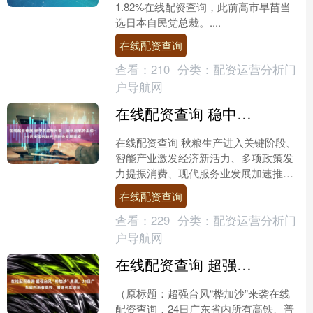
1.82%在线配资查询，此前高市早苗当
选日本自民党总裁。....
在线配资查询
查看：
210
分类：
配资运营分析门
户导航网
在线配资查询 稳中求进每月看｜金秋启航势正劲——9月全国各地经济社会发展观察
在线配资查询 秋粮生产进入关键阶段、
智能产业激发经济新活力、多项政策发
力提振消费、现代服务业发展加速推
进……9月以来，全国各地各部门干字当
在线配资查询
头、奋发进取，我国经济....
查看：
229
分类：
配资运营分析门
户导航网
在线配资查询 超强台风“桦加沙”来袭，24日广东省内所有高铁、普速列车停运
（原标题：超强台风“桦加沙”来袭在线
配资查询，24日广东省内所有高铁、普