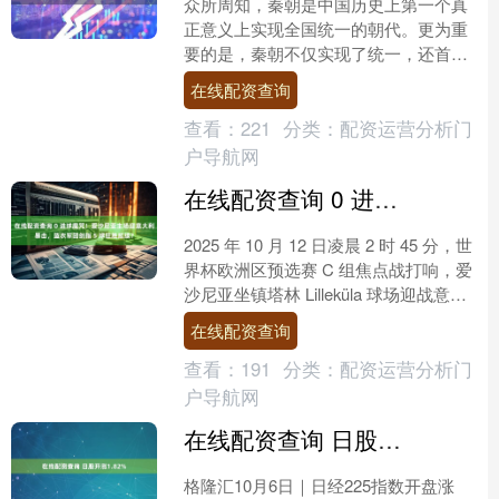
众所周知，秦朝是中国历史上第一个真
正意义上实现全国统一的朝代。更为重
要的是，秦朝不仅实现了统一，还首次
建立了中央集权的政权。可以说在线配
在线配资查询
资查询，秦朝的出现开启了....
查看：
221
分类：
配资运营分析门
户导航网
在线配资查询 0 进球魔咒！爱沙尼亚主场迎意大利暴击，蓝衣军团剑指 5 球狂胜延续？
2025 年 10 月 12 日凌晨 2 时 45 分，世
界杯欧洲区预选赛 C 组焦点战打响，爱
沙尼亚坐镇塔林 Lilleküla 球场迎战意大
利。积 1 分垫....
在线配资查询
查看：
191
分类：
配资运营分析门
户导航网
在线配资查询 日股开涨1.82%
格隆汇10月6日｜日经225指数开盘涨