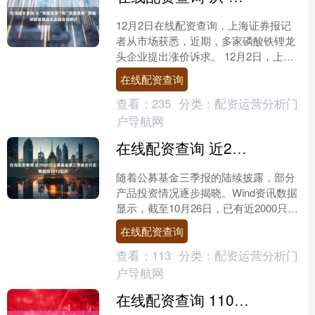
12月2日在线配资查询，上海证券报记
者从市场获悉，近期，多家磷酸铁锂龙
头企业提出涨价诉求。 12月2日，上海
证券报记者从市场获悉，近期，多家磷
在线配资查询
酸铁锂龙头企业提出....
查看：
235
分类：
配资运营分析门
户导航网
在线配资查询 近2000只公募基金第三季度合计实现利润1013亿元
随着公募基金三季报的陆续披露，部分
产品投资情况逐步揭晓。Wind资讯数据
显示，截至10月26日，已有近2000只公
募基金披露三季报在线配资查询，第三
在线配资查询
季度合计实现....
查看：
113
分类：
配资运营分析门
户导航网
在线配资查询 11080名喀什青少年，扣好人生第一粒扣子