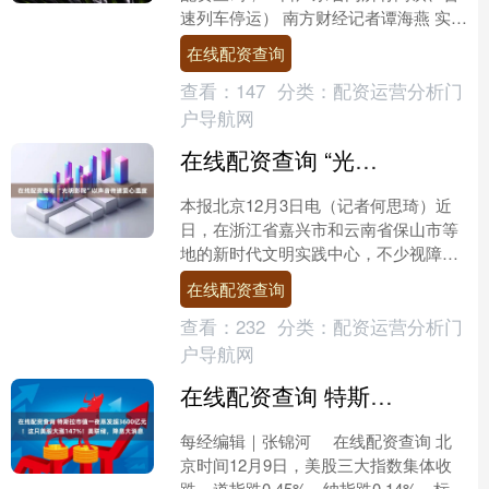
速列车停运） 南方财经记者谭海燕 实习
生钟言 广州报道 根据中央气象台消息，
在线配资查询
9月22日1....
查看：
147
分类：
配资运营分析门
户导航网
在线配资查询 “光明影院”以声音传递爱心温度
本报北京12月3日电（记者何思琦）近
日，在浙江省嘉兴市和云南省保山市等
地的新时代文明实践中心，不少视障人
士在亲友和志愿者陪伴下，兴致勃勃走
在线配资查询
进电影放映室“看”电影....
查看：
232
分类：
配资运营分析门
户导航网
在线配资查询 特斯拉市值一夜蒸发超3600亿元！这只美股大涨147%！美联储，降息大消息
每经编辑｜张锦河 在线配资查询 北
京时间12月9日，美股三大指数集体收
跌，道指跌0.45%，纳指跌0.14%，标普