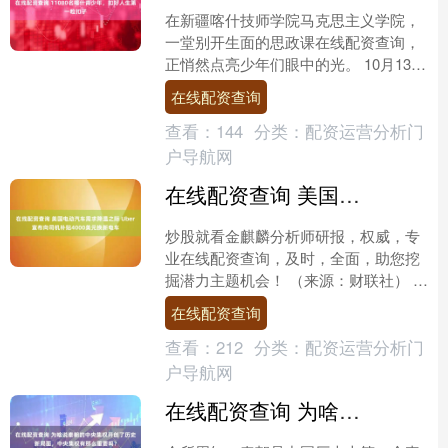
在新疆喀什技师学院马克思主义学院，
一堂别开生面的思政课在线配资查询，
正悄然点亮少年们眼中的光。 10月13日
上午，作家茅盾的散文《风景谈》成为
在线配资查询
课堂的引子。沙漠驼....
查看：
144
分类：
配资运营分析门
户导航网
在线配资查询 美国电动汽车需求降温之际 Uber宣布向司机补贴4000美元换新电车
炒股就看金麒麟分析师研报，权威，专
业在线配资查询，及时，全面，助您挖
掘潜力主题机会！ （来源：财联社） 财
联社10月23日讯（编辑 马兰）Uber正在
在线配资查询
加速其电动....
查看：
212
分类：
配资运营分析门
户导航网
在线配资查询 为啥说秦朝的中央集权开创了历史新局面，中央集权有那么重要吗？