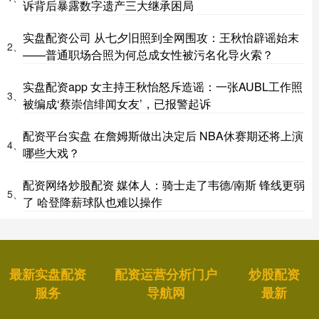
诉背后暴露数字遗产三大继承困局
实盘配资公司 从七夕旧照到全网围攻：王秋怡辟谣始末
2、
——普通职场合照为何总成女性被污名化导火索？
实盘配资app 女主持王秋怡怒斥造谣：一张AUBL工作照
3、
被编成‘蔡崇信绯闻女友’，已报警起诉
配资平台实盘 在詹姆斯做出决定后 NBA休赛期还将上演
4、
哪些大戏？
配资网络炒股配资 媒体人：骑士走了韦德/南斯 锋线更弱
5、
了 哈登降薪球队也难以操作
最新实盘配资
配资运营分析门户
炒股配资
服务
导航网
最新