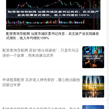
配资查询导航网 汕尾市城区委书记肖苏：农文旅产业实现爆发
式增长，收入年均增长109%
配资查询导航网 原创“烽火戏诸侯”，只是司马迁
讲的一个故事，用来劝谏汉武帝
申请股票配资 百岁老人摔伤骨折，暖心救治圆他
回家过年梦
配资查询导航网 罗永浩和西贝之争持续，罗永浩