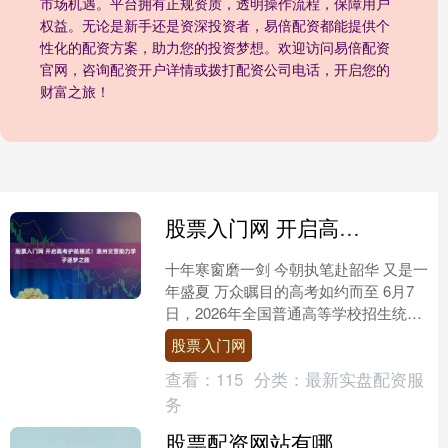
市场机遇。平台拥有正规资质，透明操作流程，保障用户
权益。无论是新手还是资深投资者，易倍配资都能提供个
性化的配资方案，助力您的投资梦想。欢迎访问易倍配资
官网，咨询配资开户详情或拨打配资公司电话，开启您的
财富之旅！
股票入门网 开启高考护航模式！惠州交警助力学子逐梦之路
十年寒窗磨一剑 今朝执笔赴韶华 又是一
年盛夏 万众瞩目的高考如约而至 6月7
日，2026年全国普通高等学校招生统一
考试正式拉开帷幕。惠州市公安局交管
股票入门网
支队江东大队....
查看：
115
分类：
最新实盘配资服
务
股票配资网站有哪些 小鹏开启超级增程系列 首款产品X9续航突破1600公里